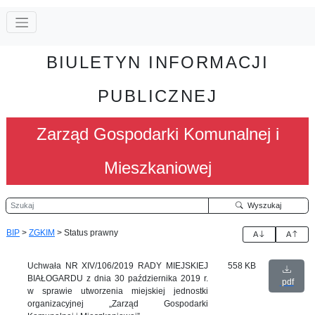
BIULETYN INFORMACJI
PUBLICZNEJ
Zarząd Gospodarki Komunalnej i
Mieszkaniowej
Szukaj
Wyszukaj
BIP
>
ZGKIM
>
Status prawny
A
A
Uchwała NR XIV/106/2019 RADY MIEJSKIEJ
558 KB
BIAŁOGARDU z dnia 30 października 2019 r.
pdf
w sprawie utworzenia miejskiej jednostki
organizacyjnej „Zarząd Gospodarki