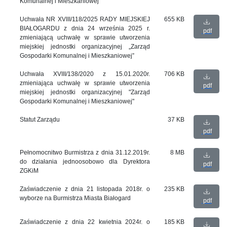
Komunalnej i Mieszkaniowej”
Uchwała NR XVIII/118/2025 RADY MIEJSKIEJ
655 KB
BIAŁOGARDU z dnia 24 września 2025 r.
pdf
zmieniającą uchwałę w sprawie utworzenia
miejskiej jednostki organizacyjnej „Zarząd
Gospodarki Komunalnej i Mieszkaniowej”
Uchwała XVIII/138/2020 z 15.01.2020r.
706 KB
zmieniająca uchwałę w sprawie utworzenia
pdf
miejskiej jednostki organizacyjnej "Zarząd
Gospodarki Komunalnej i Mieszkaniowej"
Statut Zarządu
37 KB
pdf
Pełnomocnitwo Burmistrza z dnia 31.12.2019r.
8 MB
do działania jednoosobowo dla Dyrektora
pdf
ZGKiM
Zaświadczenie z dnia 21 listopada 2018r. o
235 KB
wyborze na Burmistrza Miasta Białogard
pdf
Zaświadczenie z dnia 22 kwietnia 2024r. o
185 KB