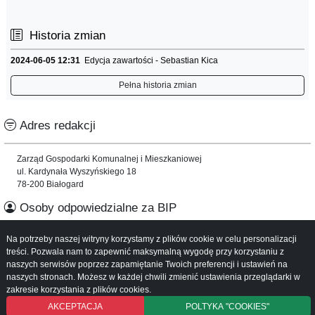
Historia zmian
2024-06-05 12:31
Edycja zawartości - Sebastian Kica
Pełna historia zmian
Adres redakcji
Zarząd Gospodarki Komunalnej i Mieszkaniowej
ul. Kardynała Wyszyńskiego 18
78-200 Białogard
Osoby odpowiedzialne za BIP
Na potrzeby naszej witryny korzystamy z plików cookie w celu personalizacji
Informacje o serwisie
treści. Pozwala nam to zapewnić maksymalną wygodę przy korzystaniu z
naszych serwisów poprzez zapamiętanie Twoich preferencji i ustawień na
Mapa serwisu
naszych stronach. Możesz w każdej chwili zmienić ustawienia przeglądarki w
Instrukcja obsługi
zakresie korzystania z plików cookies.
AKCEPTACJA
POLTYKA "COOKIES"